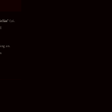
itlán"
(26.
d
ng an.
n