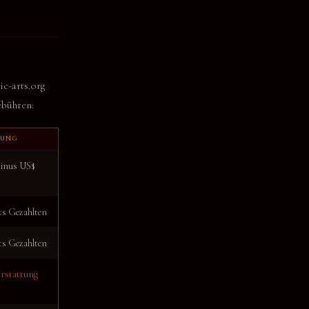
c-arts.org
ebühren:
TUNG
inus US$
its Gezahlten
its Gezahlten
rstattung