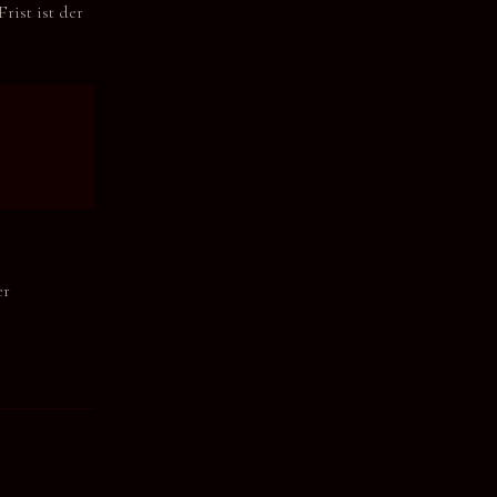
rist ist der
er