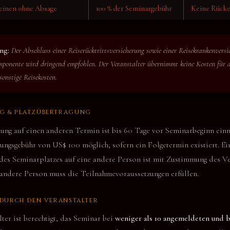
einen ohne Absage
100 % der Seminargebühr
Keine Rücke
ng:
Der Abschluss einer Reiserücktrittsversicherung sowie einer Reisekrankenvers
ponente wird dringend empfohlen. Der Veranstalter übernimmt keine Kosten für a
sonstige Reisekosten.
 & PLATZÜBERTRAGUNG
ng auf einen anderen Termin ist bis 60 Tage vor Seminarbeginn einm
ngsgebühr von US$ 100 möglich, sofern ein Folgetermin existiert. Ei
des Seminarplatzes auf eine andere Person ist mit Zustimmung des Ve
 andere Person muss die Teilnahmevoraussetzungen erfüllen.
 DURCH DEN VERANSTALTER
ter ist berechtigt, das Seminar bei
weniger als 10 angemeldeten und b