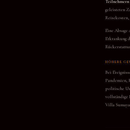
Teilnehmern
geleisteten Z
Reisekosten, 
Eine Absage 
Erkrankung de
Rückerstattu
HÖHERE GE
Bei Ereigniss
Pandemien, R
politische U
vollständige
Villa Sumaya 