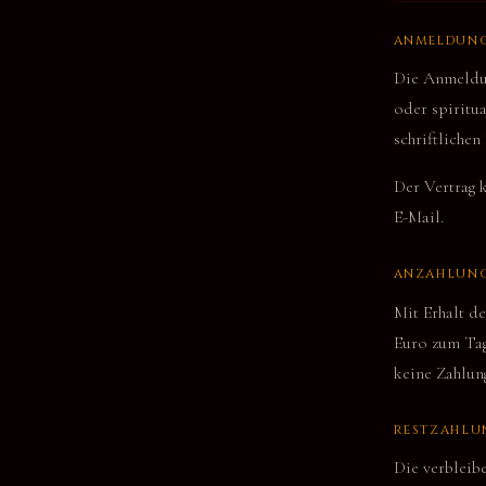
ANMELDUN
Die Anmeldun
oder spiritua
schriftlichen
Der Vertrag 
E-Mail.
ANZAHLUN
Mit Erhalt d
Euro zum Tage
keine Zahlung
RESTZAHLU
Die verbleib