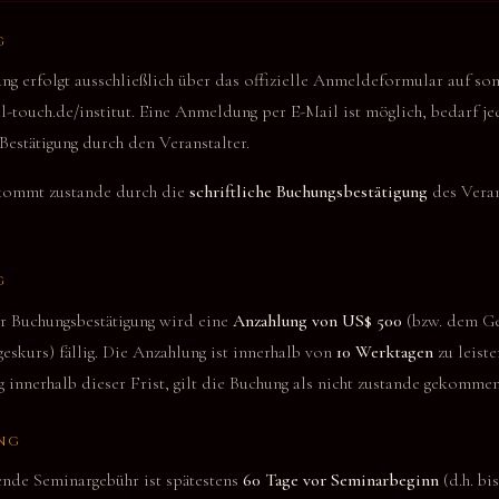
G
g erfolgt ausschließlich über das offizielle Anmeldeformular auf som
l-touch.de/institut. Eine Anmeldung per E-Mail ist möglich, bedarf j
 Bestätigung durch den Veranstalter.
kommt zustande durch die
schriftliche Buchungsbestätigung
des Veran
G
er Buchungsbestätigung wird eine
Anzahlung von US$ 500
(bzw. dem Ge
skurs) fällig. Die Anzahlung ist innerhalb von
10 Werktagen
zu leiste
 innerhalb dieser Frist, gilt die Buchung als nicht zustande gekommen
NG
ende Seminargebühr ist spätestens
60 Tage vor Seminarbeginn
(d.h. bi