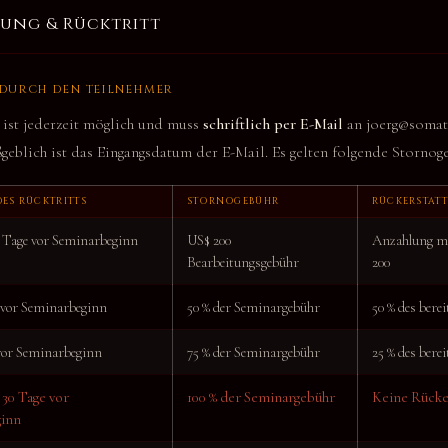
rung & Rücktritt
 DURCH DEN TEILNEHMER
 ist jederzeit möglich und muss
schriftlich per E-Mail
an joerg@somati
geblich ist das Eingangsdatum der E-Mail. Es gelten folgende Stornog
DES RÜCKTRITTS
STORNOGEBÜHR
RÜCKERSTAT
0 Tage vor Seminarbeginn
US$ 200
Anzahlung m
Bearbeitungsgebühr
200
 vor Seminarbeginn
50 % der Seminargebühr
50 % des bere
vor Seminarbeginn
75 % der Seminargebühr
25 % des bere
 30 Tage vor
100 % der Seminargebühr
Keine Rücke
inn