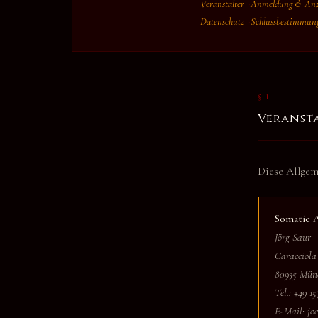
Veranstalter
Anmeldung & Anz
Datenschutz
Schlussbestimmun
§ 1
Veransta
Diese Allgem
Somatic 
Jörg Saur
Caracciola 
80935 Mün
Tel.: +49 
E-Mail: jo