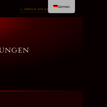
German
← ZURÜCK ZUR HAUPTSEITE
English
gungen