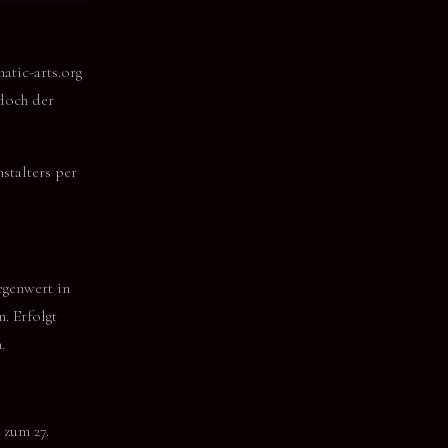
atic-arts.org
edoch der
stalters per
genwert in
n. Erfolgt
.
s zum 27.