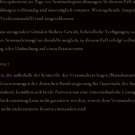
bis spätestens 90 Tage vor Seminarbeginn abzusagen. In diesem Fall 
ahlungen vollständig und unverzüglich erstattet. Weitergehende Ansprü
Verdienstausfall) sind ausgeschlossen.
aus zwingenden Gründen (höhere Gewalt, behördliche Verfügungen, s
r Seminarleitung) ist ebenfalls möglich; in diesem Fall erfolgt volls
ng oder Umbuchung auf einen Ersatztermin.
WALT
en, die außerhalb der Kontrolle des Veranstalters liegen (Naturkatast
eisewarnungen der deutschen Bundesregierung für Guatemala der Stuf
nruhen), bemühen sich beide Parteien um eine einvernehmliche Lösung
 Rückerstattung kann nicht garantiert werden, soweit dem Veranstalter
nicht rückerstattete Kosten entstanden sind.