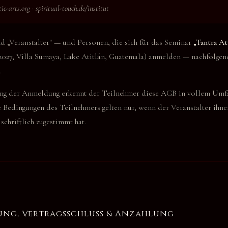
c-arts.org · spiritual-touch.de/institut
d „Veranstalter" — und Personen, die sich für das Seminar
„Tantra At
li 2027, Villa Sumaya, Lake Atitlán, Guatemala) anmelden — nachfolgen
.
g der Anmeldung erkennt der Teilnehmer diese AGB in vollem Umfa
Bedingungen des Teilnehmers gelten nur, wenn der Veranstalter ihne
schriftlich zugestimmt hat.
ng, Vertragsschluss & Anzahlung