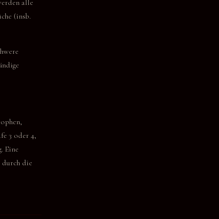
werden alle
che (insb.
chwere
tändige
rophen,
e 3 oder 4,
. Eine
 durch die