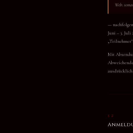
Web: somati
— nachfolgen
Juni – 3. Ju
„Teilnehmer"
Mit Absendun
Abweichende 
ausdrücklich 
§ 2
Anmeldu