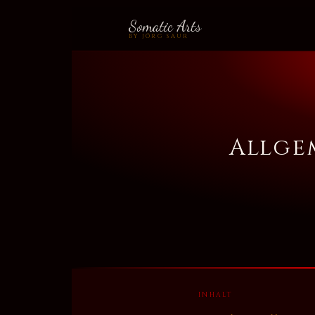
Somatic Arts
BY JÖRG SAUR
Allge
INHALT