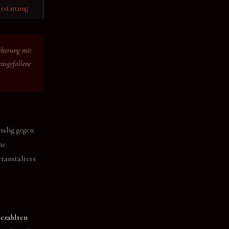
rstattung
icherung mit
usgefallene
alig gegen
ne
ranstalters
ezahlten