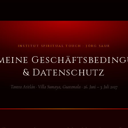
INSTITUT SPIRITUAL TOUCH · JÖRG SAUR
meine Geschäftsbedin
& Datenschutz
Tantra Atitlán · Villa Sumaya, Guatemala · 26. Juni – 3. Juli 2027